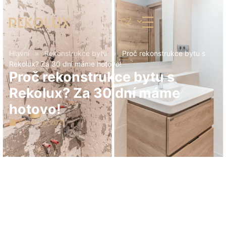
CZ
Hlavní
»
Rekonstrukce bytu
»
Proč rekonstrukce bytu s
Rekolux? Za 30 dní máme hotovo!
Proč rekonstrukce bytu s
Rekolux? Za 30 dní máme
hotovo!
6 května, 2021
Proč rekonstrukce bytu s
Rekolux? Za 30 dní máme
hotovo!