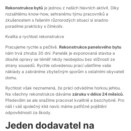
Rekonstrukce bytů
je jednou z našich hlavních aktivit. Díky
rozsáhlému know-how, sehranému týmu pracovníků a
zkušenostem s řešením různorodých situací si snadno
poradíme prakticky s čímkoliv.
Kvalita a rychlost rekonstrukce
Pracujeme rychle a pečlivě.
Rekonstrukce panelového bytu
nám trvá zhruba 30 dní. Panelák je exponovaná stavba a
dlouhé opravy se téměř nikdy neobejdou bez stížností ze
strany sousedů. Rychle odvedenou prací ušetříme vaše
náklady a zabráníme zbytečným sporům s ostatními obyvateli
domu.
Rychlost však neznamená, že práci odvádíme horkou jehlou.
Na všechny rekonstrukce dáváme
záruku v délce 24 měsíců
.
Především se ale snažíme pracovat kvalitně a bezchybně. Pro
náš i váš společný klid navíc máme patřičné pojištění
odpovědnosti za škody.
Jeden dodavatel na