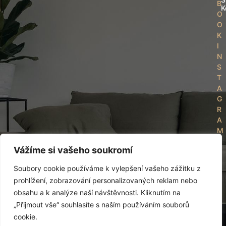
B
K
O
O
K
I
N
S
T
A
G
R
A
M
Y
Vážíme si vašeho soukromí
O
U
Soubory cookie používáme k vylepšení vašeho zážitku z
T
prohlížení, zobrazování personalizovaných reklam nebo
U
obsahu a k analýze naší návštěvnosti. Kliknutím na
B
„Přijmout vše“ souhlasíte s naším používáním souborů
E
© REKOLUX stav s.r.o., IČ: 07961511 Roháčova 145/14, 130
cookie.
00 Praha.