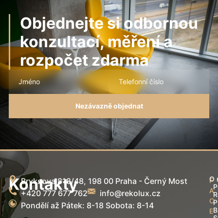
Objednejte si odbornou
konzultací, měření a
rozpočet zdarma
Kontakty
O 
Bryksova 818/48, 198 00 Praha - Černý Most
F
P
A
+420 777 677 762
info@rekolux.cz
R
C
P
Pondělí až Pátek: 8-18 Sobota: 8-14
B
E
S