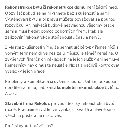
Rekonstrukce bytu či rekonstrukce domu
není žádný med.
Obzvlášť pokud se na ni vrhnete bez zkušeností a sami.
Vystěhování bytu a přípravu můžete považovat za pouhou
rozcvičku. Ani největší kutilové nezvládnou všechny práce
sami a musí hledat pomoc odborných firem. I tak ale
zařizování rekonstrukce stojí spoustu času a nervů.
Z vlastní zkušenosti víme, že sehnat určité typy řemeslníků s
volným termínem dříve než za 6 měsíců je téměř nereálné. O
zvýšených finančních nákladech na jejich služby ani nemluvě.
Řemeslníky navíc musíte neustále hlídat a pečlivě kontrolovat
výsledky jejich práce.
Problémy a komplikace si ovšem snadno ušetříte, pokud se
obrátíte na firmu, nabízející
kompletní rekonstrukce
bytů od
A do Z.
Stavební firma Rekolux
provádí desítky rekonstrukcí bytů
ročně. Pracujeme rychle, ve vynikající kvalitě a hlavně se o
všechno postaráme místo vás.
Proč si vybrat právě nás?