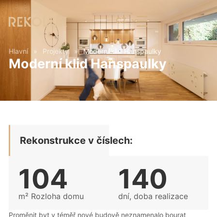
CZ
Hlavní
»
Projekty
»
Moderní klid Hanspaulky
Moderní klid Hanspaulky
Rekonstrukce v číslech:
104
140
m² Rozloha domu
dní, doba realizace
Proměnit byt v téměř nové budově neznamenalo bourat