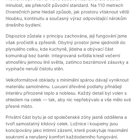
minulost, ale překročit původní standard. Na 110 metrech
čtverečních jsme hledali způsob, jak prostoru vtisknout větší
hloubku, kontinuitu a současný výraz odpovídající nárokům
dnešního bydlení.
Dispozice zůstala v principu zachována, její fungování jsme
však pročistili a zpřesnili. Obytný prostor jsme sjednotili do
plynulého celku, kde kuchyně, jídelna a obývací část
komunikují bez bariér. Integrovaná svítidla kreslí večerní
atmosféru jemnou linií světla, zatímco bezrámové zásuvky a
vypínače neruší čistotu stěn.
Velkoformátové obklady s minimální spárou dávají vyniknout
materiálu samotnému. Luxusní dřevěné podlahy přinášejí
interiéru přirozené teplo a noblesu. Každý detail byl volen s
ohledem na celek — tak, aby nic nepřebývalo a vše mělo své
přesné místo.
Privátní část bytu je od společenské zóny jasně oddělena a
tvoří samostatný klidový celek. Ložnice i koupelny jsou
koncipovány jako intimní zázemí, které poskytuje maximální
soukromí a nerušený komfort každodenního fungování.